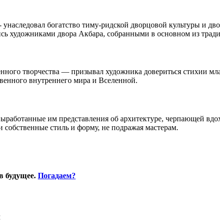
 унаследовал богатство тиму-ридской дворцовой культуры и дво
ись художниками двора Акбара, собранными в основном из трад
ного творчества — призывал художника довериться стихии младе
венного внутреннего мира и Вселенной.
выработанные им представления об архитектуре, черпающей вдо
 собственные стиль и форму, не подражая мастерам.
в будущее.
Погадаем?
Я