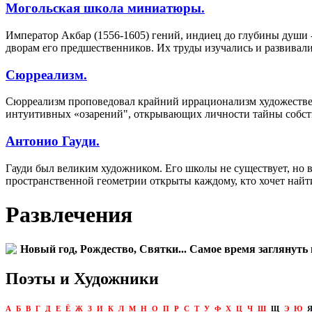
Могольская школа миниатюры.
Император Акбар (1556-1605) гений, индиец до глубины души -
дворам его предшественников. Их труды изучались и развивал
Сюрреализм.
Сюрреализм проповедовал крайний иррационализм художествен
интуитивных «озарений", открывающих личности тайны собст
Антонио Гауди.
Гауди был великим художником. Его школы не существует, но 
пространственной геометрии открыты каждому, кто хочет найти
Развлечения
Новый год, Рождество, Святки... Самое время заглянуть 
Поэты и Художники
А
Б
В
Г
Д
Е
Ё
Ж
З
И
К
Л
М
Н
О
П
Р
С
Т
У
Ф
Х
Ц
Ч
Ш
Щ
Э
Ю