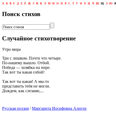
А
Б
В
Г
Д
Е
Ё
Ж
З
И
К
Л
М
Н
О
П
Р
С
Т
У
Ф
Х
Ц
Ч
Ш
Щ
Э
Ю
Поиск стихов
Случайное стихотворение
Утро мира
Три с лишком. Почти что четыре.
По-нашему вышло. Отбой.
Победа — хозяйка на пире.
Так вот ты какая собой!
Так вот ты какая! А мы-то
представить тебя не могли.
Дождем, как слезами,...
Русская поэзия
/
Маргарита Иосифовна Алигер