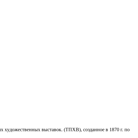
 xyдoжecтвeнныx выcтaвoк. (ТПХВ), созданное в 1870 г. по