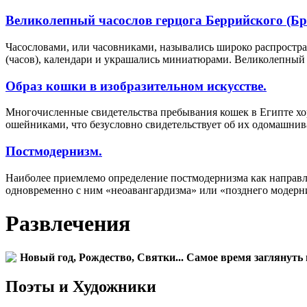
Великолепный часослов герцога Беррийского (Бр
Часословами, или часовниками, назывались широко распростра
(часов), календари и украшались миниатюрами. Великолепный 
Образ кошки в изобразительном искусстве.
Многочисленные свидетельства пребывания кошек в Египте хоро
ошейниками, что безусловно свидетельствует об их одомашнив
Постмодернизм.
Наиболее приемлемо определение постмодернизма как направл
одновременно с ним «неоавангардизма» или «позднего модерн
Развлечения
Новый год, Рождество, Святки... Самое время заглянуть 
Поэты и Художники