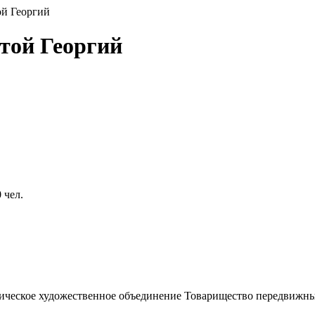
ой Георгий
той Георгий
 чел.
ическое художественное объединение Toвapищecтвo пepeдвижныx