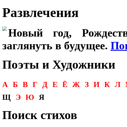
Развлечения
Новый год, Рождеств
заглянуть в будущее.
По
Поэты и Художники
А
Б
В
Г
Д
Е
Ё
Ж
З
И
К
Л
Щ
Э
Ю
Я
Поиск стихов