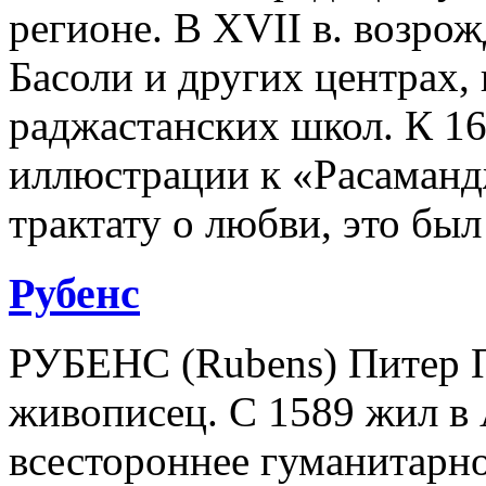
регионе. В XVII в. возро
Басоли и других центрах,
раджастанских школ. К 167
иллюстрации к «Расаманд
трактату о любви, это был
Рубенс
РУБЕНС (Rubens) Питер П
живописец. С 1589 жил в 
всестороннее гуманитарно