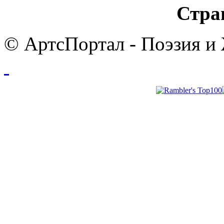
Стра
© АртсПортал - Поэзия и