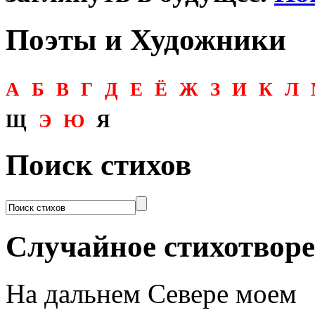
Поэты и Художники
А
Б
В
Г
Д
Е
Ё
Ж
З
И
К
Л
Щ
Э
Ю
Я
Поиск стихов
Случайное стихотвор
На дальнем Севере моем