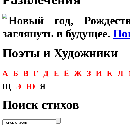
Новый год, Рождеств
заглянуть в будущее.
По
Поэты и Художники
А
Б
В
Г
Д
Е
Ё
Ж
З
И
К
Л
Щ
Э
Ю
Я
Поиск стихов