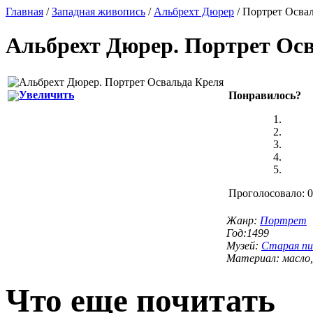
Главная
/
Западная живопись
/
Альбрехт Дюрер
/ Портрет Осва
Альбрехт Дюрер
.
Портрет Осв
Увеличить
Понравилось?
Проголосовало: 0
Жанр:
Портрет
Год:1499
Музей:
Старая пи
Материал: масло,
Что еще почитать