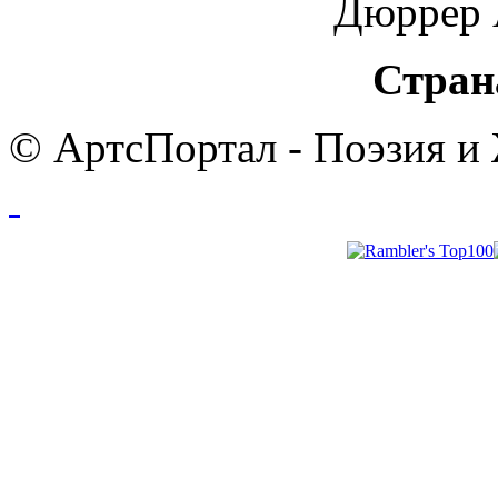
Дюррер A
Стран
© АртсПортал - Поэзия и