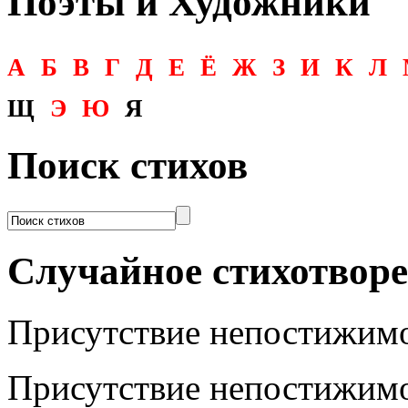
Поэты и Художники
А
Б
В
Г
Д
Е
Ё
Ж
З
И
К
Л
Щ
Э
Ю
Я
Поиск стихов
Случайное стихотвор
Присутствие непостижим
Присутствие непостижим