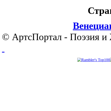
Стра
Венециа
© АртсПортал - Поэзия и