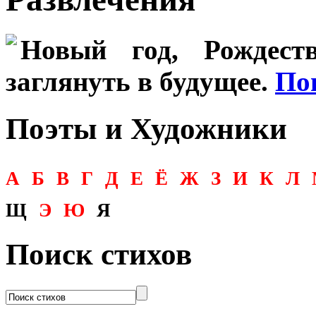
Новый год, Рождеств
заглянуть в будущее.
По
Поэты и Художники
А
Б
В
Г
Д
Е
Ё
Ж
З
И
К
Л
Щ
Э
Ю
Я
Поиск стихов