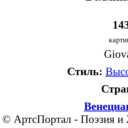
143
карти
Giova
Стиль:
Выс
Стра
Венециа
© АртсПортал - Поэзия и