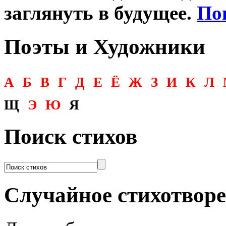
заглянуть в будущее.
По
Поэты и Художники
А
Б
В
Г
Д
Е
Ё
Ж
З
И
К
Л
Щ
Э
Ю
Я
Поиск стихов
Случайное стихотвор