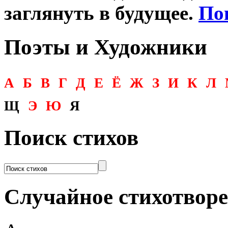
заглянуть в будущее.
По
Поэты и Художники
А
Б
В
Г
Д
Е
Ё
Ж
З
И
К
Л
Щ
Э
Ю
Я
Поиск стихов
Случайное стихотвор