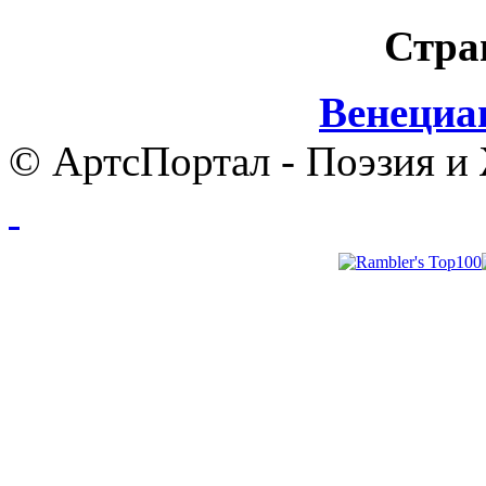
Стра
Венециа
© АртсПортал - Поэзия и