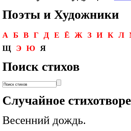
Поэты и Художники
А
Б
В
Г
Д
Е
Ё
Ж
З
И
К
Л
Щ
Э
Ю
Я
Поиск стихов
Случайное стихотвор
Весенний дождь.