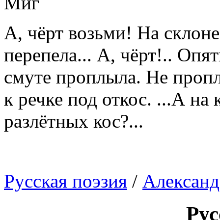
Миг
А, чёрт возьми! На склоне
перепела... А, чёрт!.. Оп
смуте проплыла. Не проп
к речке под откос. ...А на
разлётных кос?...
Русская поэзия
/
Александ
Рус