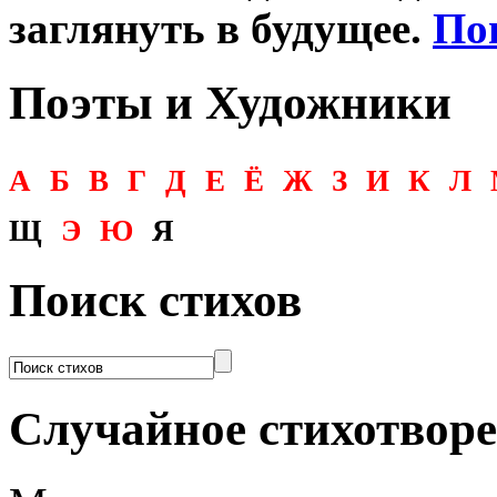
заглянуть в будущее.
По
Поэты и Художники
А
Б
В
Г
Д
Е
Ё
Ж
З
И
К
Л
Щ
Э
Ю
Я
Поиск стихов
Случайное стихотвор