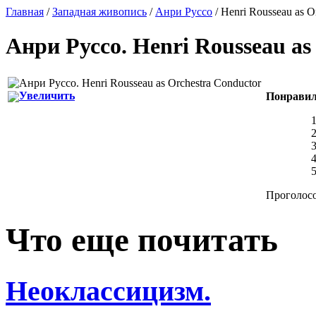
Главная
/
Западная живопись
/
Анри Руссо
/ Henri Rousseau as O
Анри Руссо
.
Henri Rousseau as
Увеличить
Понравил
Проголосо
Что еще почитать
Неоклассицизм.