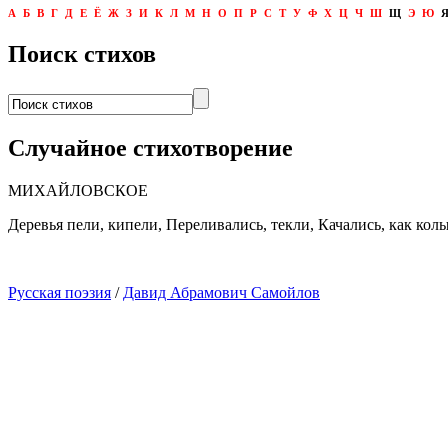
А
Б
В
Г
Д
Е
Ё
Ж
З
И
К
Л
М
Н
О
П
Р
С
Т
У
Ф
Х
Ц
Ч
Ш
Щ
Э
Ю
Поиск стихов
Случайное стихотворение
МИХАЙЛОВСКОЕ
Деревья пели, кипели, Переливались, текли, Качались, как колы
Русская поэзия
/
Давид Абрамович Самойлов