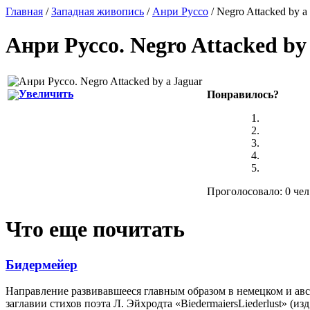
Главная
/
Западная живопись
/
Анри Руссо
/ Negro Attacked by a
Анри Руссо
.
Negro Attacked by
Увеличить
Понравилось?
Проголосовало: 0 чел
Что еще почитать
Бидермейер
Направление развивавшееся главным образом в немецком и авс
заглавии стихов поэта Л. Эйхродта «BiedermaiersLiederlust» (изд.