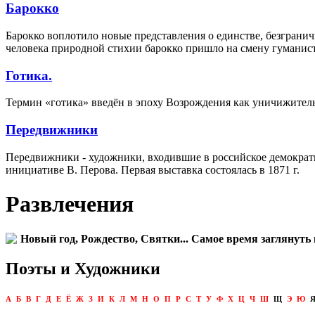
Барокко
Барокко воплотило новые представления о единстве, безгранич
человека природной стихии барокко пришло на смену гуманис
Готика.
Термин «готика» введён в эпоху Возрождения как уничижитель
Передвижники
Передвижники - художники, входившие в российское демократ
инициативе В. Перова. Первая выставка состоялась в 1871 г.
Развлечения
Новый год, Рождество, Святки... Самое время заглянуть 
Поэты и Художники
А
Б
В
Г
Д
Е
Ё
Ж
З
И
К
Л
М
Н
О
П
Р
С
Т
У
Ф
Х
Ц
Ч
Ш
Щ
Э
Ю