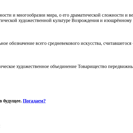
ности и многообразии мира, о его драматической сложности и в
тической художественной культуре Возрождения и изощрённому 
ное обозначение всего средневекового искусства, считавшегося
ическое художественное объединение Toвapищecтвo пepeдвижныx
в будущее.
Погадаем?
Я