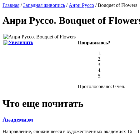
Главная
/
Западная живопись
/
Анри Руссо
/ Bouquet of Flowers
Анри Руссо
.
Bouquet of Flower
Увеличить
Понравилось?
Проголосовало: 0 чел.
Что еще почитать
Академизм
Направление, сложившееся в художественных академиях 16—19