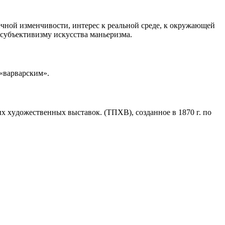
ечной изменчивости, интерес к реальной среде, к окружающей
субъективизму искусства маньеризма.
 «варварским».
 xyдoжecтвeнныx выcтaвoк. (ТПХВ), созданное в 1870 г. по