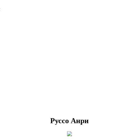
Я
Руссо Анри