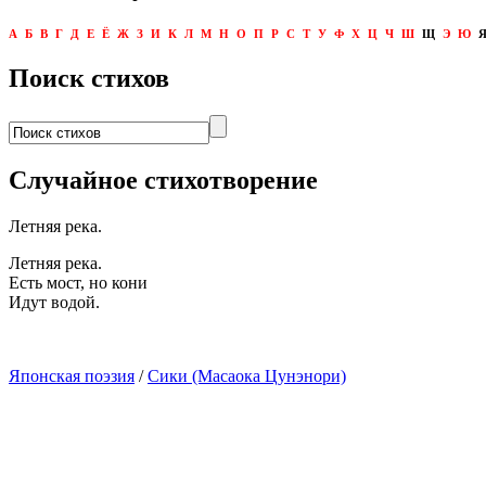
А
Б
В
Г
Д
Е
Ё
Ж
З
И
К
Л
М
Н
О
П
Р
С
Т
У
Ф
Х
Ц
Ч
Ш
Щ
Э
Ю
Поиск стихов
Случайное стихотворение
Летняя река.
Летняя река.
Есть мост, но кони
Идут водой.
Японская поэзия
/
Сики (Масаока Цунэнори)