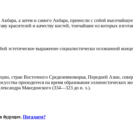
Акбара, а затем и самого Акбара, принесли с собой высочайшую
аву красителей и качеству кистей, тончайшие из которых изгота
бой эстетическое выражение социалистически осознанной конце
ции, стран Восточного Средиземноморья, Передней Азии, севе
о исусства приходитеся на время образования эллинистических 
лександра Македонского (334—323 до н. э.).
в будущее.
Погадаем?