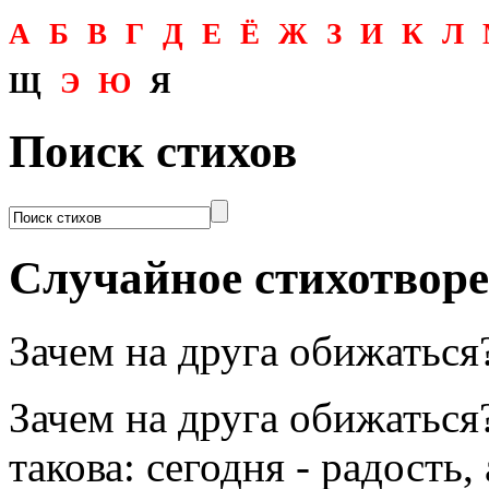
А
Б
В
Г
Д
Е
Ё
Ж
З
И
К
Л
Щ
Э
Ю
Я
Поиск стихов
Случайное стихотвор
Зачем на друга обижаться
Зачем на друга обижаться
такова: сегодня - радость,