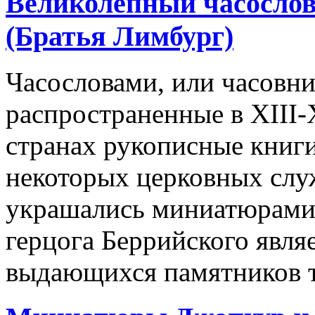
Великолепный часослов
(Братья Лимбург)
Часословами, или часовн
распространенные в XIII-
странах рукописные книг
некоторых церковных служ
украшались миниатюрами
герцога Беррийского явля
выдающихся памятников т