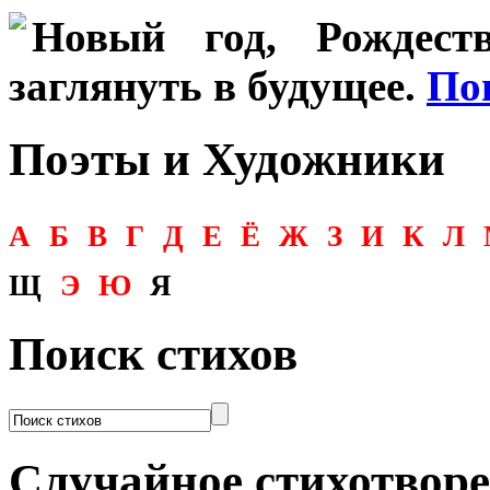
Новый год, Рождеств
заглянуть в будущее.
По
Поэты и Художники
А
Б
В
Г
Д
Е
Ё
Ж
З
И
К
Л
Щ
Э
Ю
Я
Поиск стихов
Случайное стихотвор