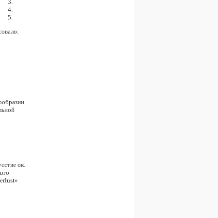
совало:
гообразии
льной
сстве ок.
кого
erlust»