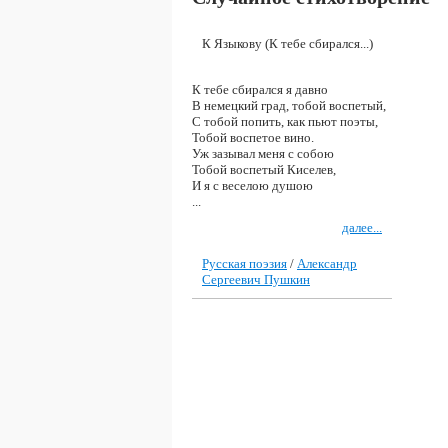
К Языкову (К тебе сбирался...)
К тебе сбирался я давно
В немецкий град, тобой воспетый,
С тобой попить, как пьют поэты,
Тобой воспетое вино.
Уж зазывал меня с собою
Тобой воспетый Киселев,
И я с веселою душою
...
далее...
Русская поэзия
/
Александр
Сергеевич Пушкин