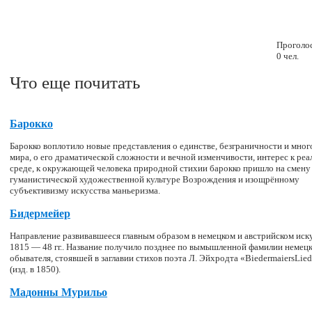
Проголо
0 чел.
Что еще почитать
Барокко
Барокко воплотило новые представления о единстве, безграничности и мно
мира, о его драматической сложности и вечной изменчивости, интерес к реа
среде, к окружающей человека природной стихии барокко пришло на смену
гуманистической художественной культуре Возрождения и изощрённому
субъективизму искусства маньеризма.
Бидермейер
Направление развивавшееся главным образом в немецком и австрийском иску
1815 — 48 гг.. Название получило позднее по вымышленной фамилии немец
обывателя, стоявшей в заглавии стихов поэта Л. Эйхродта «BiedermaiersLied
(изд. в 1850).
Мадонны Мурильо