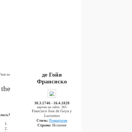
де Гойя
irst to
Франсиско
 the
30.3.1746 - 16.4.1828
картин на сайте: 363
Francisco Jose de Goya y
лось?
Lucientes
Стиль:
Романтизм
Страна:
Испания