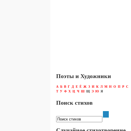
Поэты и Художники
А
Б
В
Г
Д
Е
Ё
Ж
З
И
К
Л
М
Н
О
П
Р
С
Т
У
Ф
Х
Ц
Ч
Ш
Щ
Э
Ю
Я
Поиск стихов
Случайное стихотворение