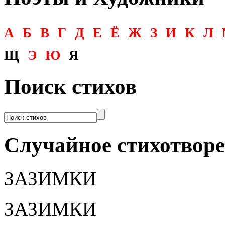
А
Б
В
Г
Д
Е
Ё
Ж
З
И
К
Л
Щ
Э
Ю
Я
Поиск стихов
Случайное стихотвор
ЗАЗИМКИ
ЗАЗИМКИ