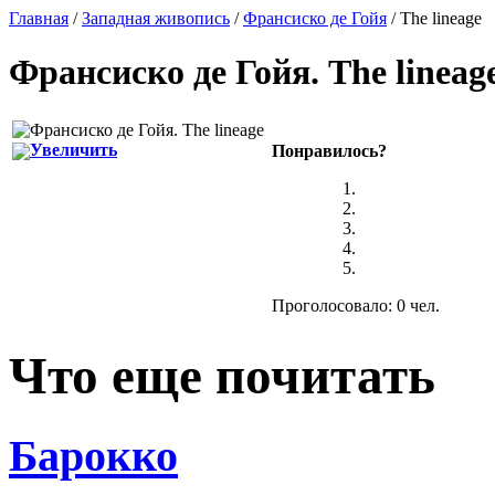
Главная
/
Западная живопись
/
Франсиско де Гойя
/ The lineage
Франсиско де Гойя
.
The lineag
Увеличить
Понравилось?
Проголосовало: 0 чел.
Что еще почитать
Барокко