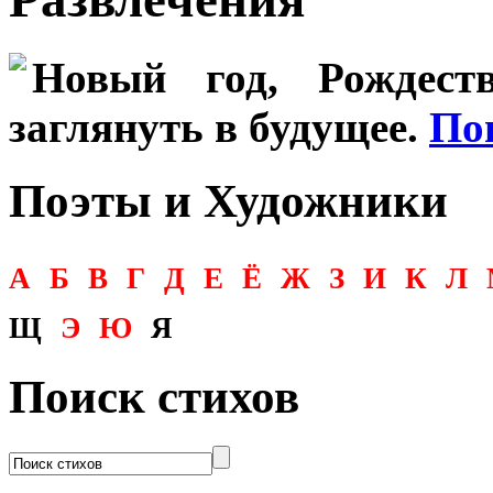
Новый год, Рождеств
заглянуть в будущее.
По
Поэты и Художники
А
Б
В
Г
Д
Е
Ё
Ж
З
И
К
Л
Щ
Э
Ю
Я
Поиск стихов