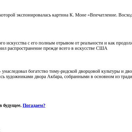
торой экспонировалась картина К. Моне «Впечатление. Восходяще
ного искусства с его полным отрывом от реальности и как прод
учил распространение прежде всего в искусстве США
 унаследовал богатство тиму-ридской дворцовой культуры и дво
ись художниками двора Акбара, собранными в основном из трад
в будущее.
Погадаем?
Я