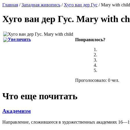
Главная
/
Западная живопись
/
Хуго ван дер Гус
/ Mary with chil
Хуго ван дер Гус
.
Mary with ch
Увеличить
Понравилось?
Проголосовало: 0 чел.
Что еще почитать
Академизм
Направление, сложившееся в художественных академиях 16—19