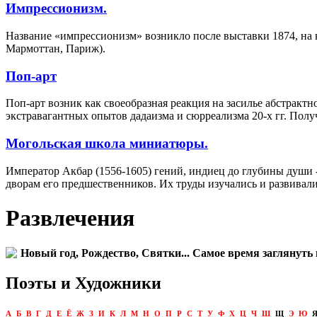
Импрессионизм.
Название «импрессионизм» возникло после выставки 1874, на ко
Мармоттан, Париж).
Поп-арт
Поп-арт возник как своеобразная реакция на засилье абстракт
экстравагантных опытов дадаизма и сюрреализма 20-х гг. Пол
Могольская школа миниатюры.
Император Акбар (1556-1605) гений, индиец до глубины души -
дворам его предшественников. Их труды изучались и развивал
Развлечения
Новый год, Рождество, Святки... Самое время заглянуть 
Поэты и Художники
А
Б
В
Г
Д
Е
Ё
Ж
З
И
К
Л
М
Н
О
П
Р
С
Т
У
Ф
Х
Ц
Ч
Ш
Щ
Э
Ю