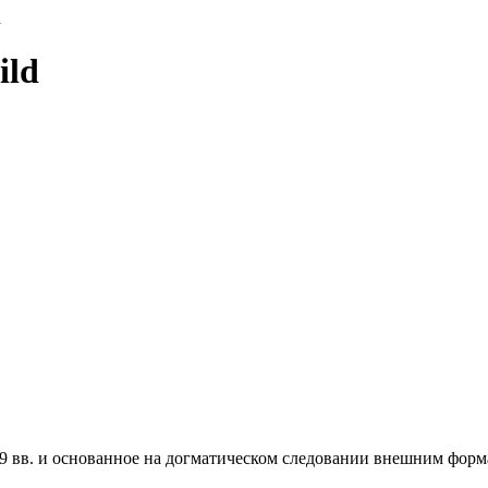
d
ild
 вв. и основанное на догматическом следовании внешним форма