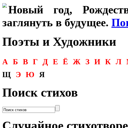
Новый год, Рождеств
заглянуть в будущее.
По
Поэты и Художники
А
Б
В
Г
Д
Е
Ё
Ж
З
И
К
Л
Щ
Э
Ю
Я
Поиск стихов
Случайное стихотвор