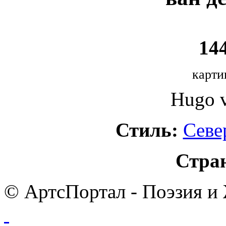
144
карти
Hugo v
Стиль:
Севе
Стра
© АртсПортал - Поэзия и