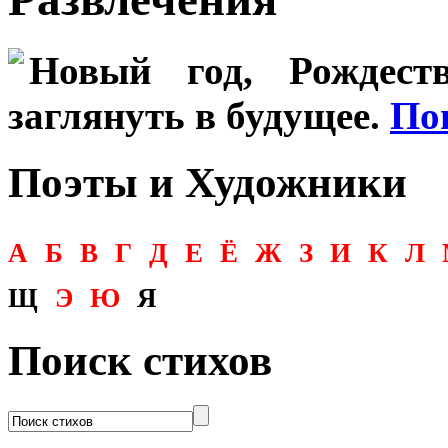
Новый год, Рождеств
заглянуть в будущее.
По
Поэты и Художники
А
Б
В
Г
Д
Е
Ё
Ж
З
И
К
Л
Щ
Э
Ю
Я
Поиск стихов