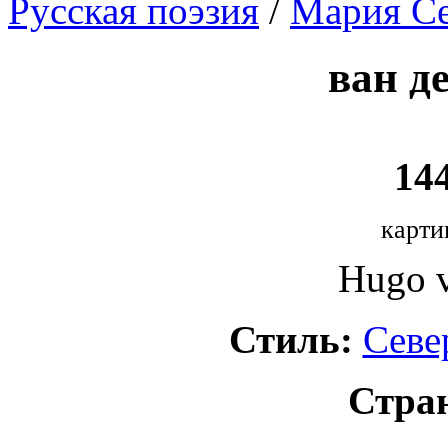
Русская поэзия
/
Мария Се
ван д
144
карти
Hugo v
Стиль:
Севе
Стра