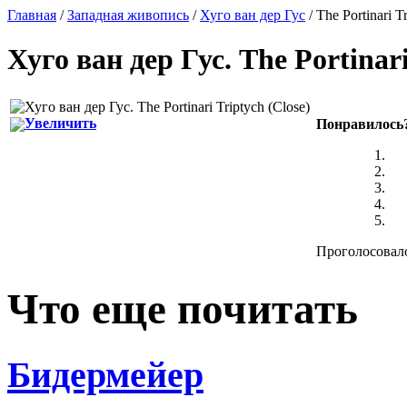
Главная
/
Западная живопись
/
Хуго ван дер Гус
/ The Portinari T
Хуго ван дер Гус
.
The Portinari
Увеличить
Понравилось
Проголосовало
Что еще почитать
Бидермейер