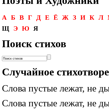
Поэты и Художники
А
Б
В
Г
Д
Е
Ё
Ж
З
И
К
Л
Щ
Э
Ю
Я
Поиск стихов
Случайное стихотвор
Слова пустые лежат, не д
Слова пустые лежат, не д