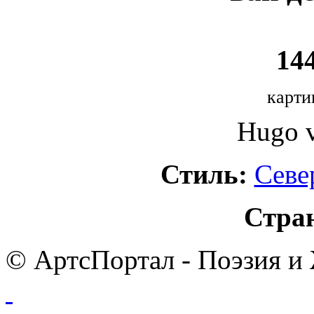
144
карти
Hugo v
Стиль:
Севе
Стра
© АртсПортал - Поэзия и