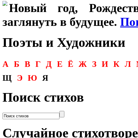
Новый год, Рождеств
заглянуть в будущее.
По
Поэты и Художники
А
Б
В
Г
Д
Е
Ё
Ж
З
И
К
Л
Щ
Э
Ю
Я
Поиск стихов
Случайное стихотвор