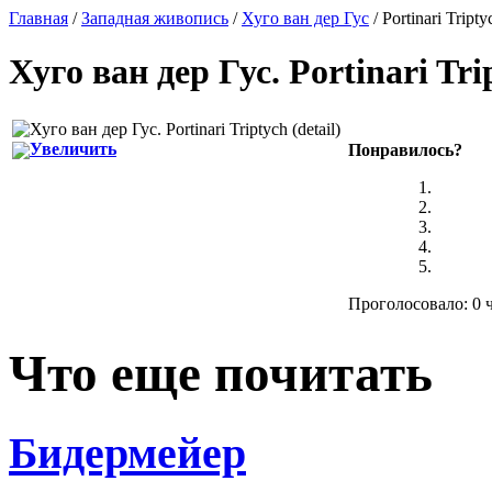
Главная
/
Западная живопись
/
Хуго ван дер Гус
/ Portinari Tripty
Хуго ван дер Гус
.
Portinari Tri
Увеличить
Понравилось?
Проголосовало: 0 ч
Что еще почитать
Бидермейер