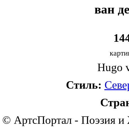
ван д
144
карти
Hugo v
Стиль:
Севе
Стра
© АртсПортал - Поэзия и