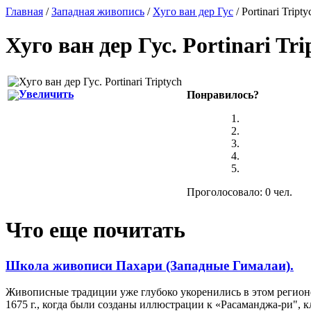
Главная
/
Западная живопись
/
Хуго ван дер Гус
/ Portinari Tripty
Хуго ван дер Гус
.
Portinari Tri
Увеличить
Понравилось?
Проголосовало: 0 чел.
Что еще почитать
Школа живописи Пахари (Западные Гималаи).
Живописные традиции уже глубоко укоренились в этом регионе
1675 г., когда были созданы иллюстрации к «Расаманджа-ри", к