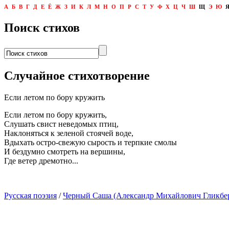
А
Б
В
Г
Д
Е
Ё
Ж
З
И
К
Л
М
Н
О
П
Р
С
Т
У
Ф
Х
Ц
Ч
Ш
Щ
Э
Ю
Поиск стихов
Случайное стихотворение
Если летом по бору кружить
Если летом по бору кружить,
Слушать свист неведомых птиц,
Наклоняться к зеленой стоячей воде,
Вдыхать остро-свежую сырость и терпкие смолы
И бездумно смотреть на вершины,
Где ветер дремотно...
Русская поэзия
/
Черный Саша (Александр Михайлович Гликбе