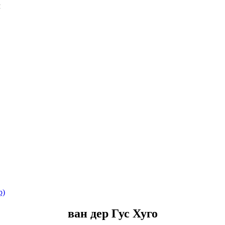
Я
р)
ван дер Гус Хуго