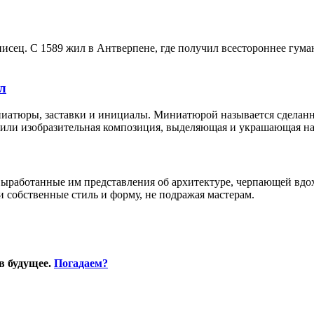
сец. С 1589 жил в Антверпене, где получил всестороннее гуман
л
ниатюры, заставки и инициалы. Миниатюрой называется сделанн
 или изобразительная композиция, выделяющая и украшающая нач
выработанные им представления об архитектуре, черпающей вдо
 собственные стиль и форму, не подражая мастерам.
в будущее.
Погадаем?