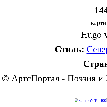
144
карти
Hugo v
Стиль:
Севе
Стра
© АртсПортал - Поэзия и