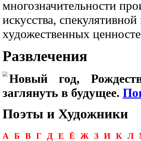
многозначительности про
искусства, спекулятивно
художественных ценносте
Развлечения
Новый год, Рождеств
заглянуть в будущее.
По
Поэты и Художники
А
Б
В
Г
Д
Е
Ё
Ж
З
И
К
Л