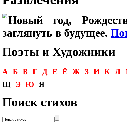
Новый год, Рождеств
заглянуть в будущее.
По
Поэты и Художники
А
Б
В
Г
Д
Е
Ё
Ж
З
И
К
Л
Щ
Э
Ю
Я
Поиск стихов