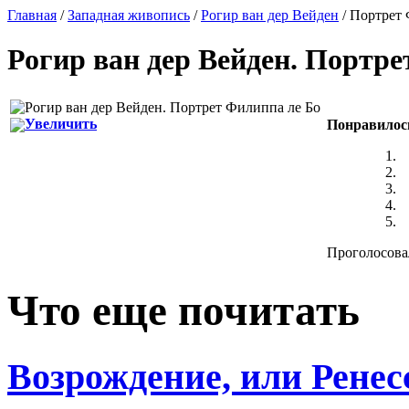
Главная
/
Западная живопись
/
Рогир ван дер Вейден
/ Портрет 
Рогир ван дер Вейден
.
Портре
Увеличить
Понравилос
Проголосовал
Что еще почитать
Возрождение, или Ренес