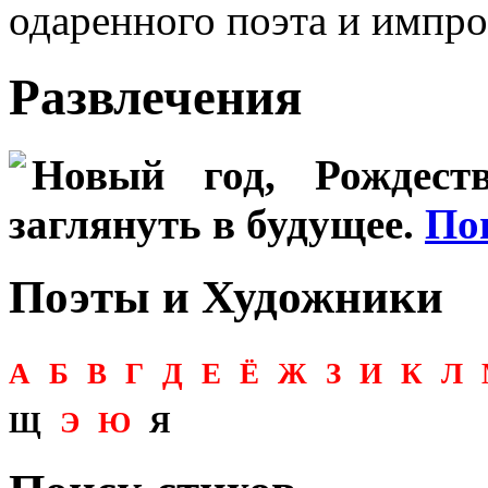
одаренного поэта и импро
Развлечения
Новый год, Рождеств
заглянуть в будущее.
По
Поэты и Художники
А
Б
В
Г
Д
Е
Ё
Ж
З
И
К
Л
Щ
Э
Ю
Я