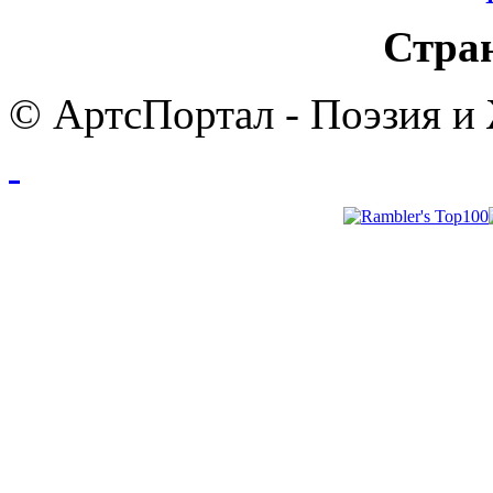
Стра
© АртсПортал - Поэзия и