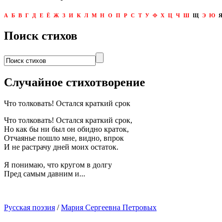
А
Б
В
Г
Д
Е
Ё
Ж
З
И
К
Л
М
Н
О
П
Р
С
Т
У
Ф
Х
Ц
Ч
Ш
Щ
Э
Ю
Поиск стихов
Случайное стихотворение
Что толковать! Остался краткий срок
Что толковать! Остался краткий срок,
Но как бы ни был он обидно краток,
Отчаянье пошло мне, видно, впрок
И не растрачу дней моих остаток.
Я понимаю, что кругом в долгу
Пред самым давним и...
Русская поэзия
/
Мария Сергеевна Петровых