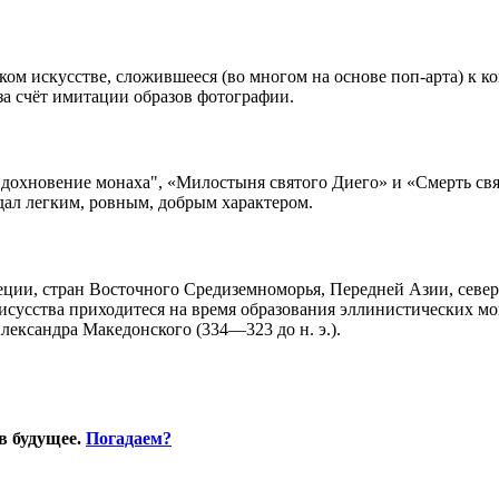
ом искусстве, сложившееся (во многом на основе поп-арта) к ко
а счёт имитации образов фотографии.
дохновение монаха", «Милостыня святого Диего» и «Смерть св
ал легким, ровным, добрым характером.
ции, стран Восточного Средиземноморья, Передней Азии, севе
о исусства приходитеся на время образования эллинистических 
лександра Македонского (334—323 до н. э.).
в будущее.
Погадаем?