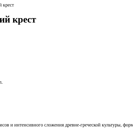
й крест
ий крест
л.
лисов и интенсивного сложения древне-греческой культуры, фо