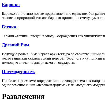
Барокко
Барокко воплотило новые представления о единстве, безгранич
человека природной стихии барокко пришло на смену гуманис
Готика.
Термин «готика» введён в эпоху Возрождения как уничижитель
Древний Рим
Ведущую роль в Риме играла архитектура со свойственными е
место занимали скульптурный портрет (бюст, статуя), полный
имеющим значение для римского государства.
Постмодернизм.
Наиболее приемлемо определение постмодернизма как направл
одновременно с ним «неоавангардизма» или «позднего модерн
Развлечения