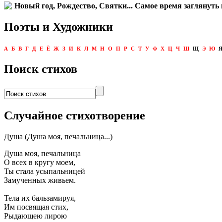
Новый год, Рождество, Святки... Самое время заглянуть 
Поэты и Художники
А
Б
В
Г
Д
Е
Ё
Ж
З
И
К
Л
М
Н
О
П
Р
С
Т
У
Ф
Х
Ц
Ч
Ш
Щ
Э
Ю
Поиск стихов
Случайное стихотворение
Душа (Душа моя, печальница...)
Душа моя, печальница
О всех в кругу моем,
Ты стала усыпальницей
Замученных живьем.
Тела их бальзамируя,
Им посвящая стих,
Рыдающею лирою