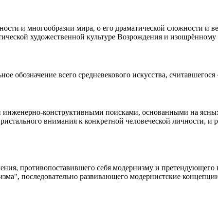
ности и многообразии мира, о его драматической сложности и в
тической художественной культуре Возрождения и изощрённому 
ное обозначение всего средневекового искусства, считавшегося
й инженерно-конструктивными поисками, основанными на ясных
 пристального внимания к конкретной человеческой личности, и
ения, противопоставившего себя модернизму и претендующего н
изма", последовательно развивающего модернистские концепции