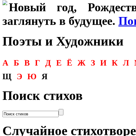
Новый год, Рождеств
заглянуть в будущее.
По
Поэты и Художники
А
Б
В
Г
Д
Е
Ё
Ж
З
И
К
Л
Щ
Э
Ю
Я
Поиск стихов
Случайное стихотвор