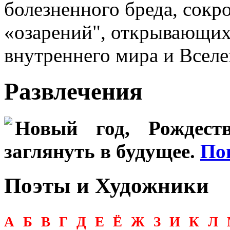
болезненного бреда, сокр
«озарений", открывающих
внутреннего мира и Вселе
Развлечения
Новый год, Рождеств
заглянуть в будущее.
По
Поэты и Художники
А
Б
В
Г
Д
Е
Ё
Ж
З
И
К
Л