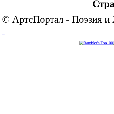
Стра
© АртсПортал - Поэзия и