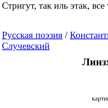
Стригут, так иль этак, все
Русская поэзия
/
Констант
Случевский
Линз
карти