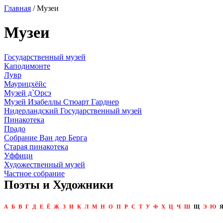
Главная
/ Музеи
Музеи
Государственный музей
Каподимонте
Лувр
Маурицхёйс
Музей д`Орсэ
Музей Изабеллы Стюарт Гарднер
Нидерландский Государственный музей
Пинакотека
Прадо
Собрание Ван дер Берга
Старая пинакотека
Уффици
Художественный музей
Частное собрание
Поэты и Художники
А
Б
В
Г
Д
Е
Ё
Ж
З
И
К
Л
М
Н
О
П
Р
С
Т
У
Ф
Х
Ц
Ч
Ш
Щ
Э
Ю