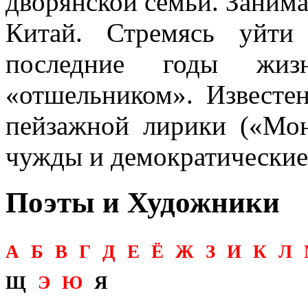
дворянской семьи. Занима
Китай. Стремясь уйти
последние годы жиз
«отшельником». Известе
пейзажной лирики («Мон
чужды и демократические
Поэты и Художники
А
Б
В
Г
Д
Е
Ё
Ж
З
И
К
Л
Щ
Э
Ю
Я