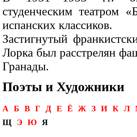
студенческим театром «Б
испанских классиков.
Застигнутый франкистск
Лорка был расстрелян фаш
Гранады.
Поэты и Художники
А
Б
В
Г
Д
Е
Ё
Ж
З
И
К
Л
Щ
Э
Ю
Я