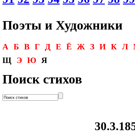
Поэты и Художники
А
Б
В
Г
Д
Е
Ё
Ж
З
И
К
Л
Щ
Э
Ю
Я
Поиск стихов
30.3.185