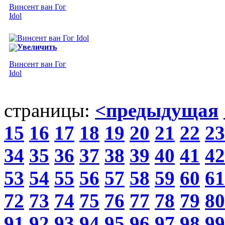
Винсент ван Гог
Idol
Увеличить
Винсент ван Гог
Idol
страницы:
<предыдущая
15
16
17
18
19
20
21
22
23
34
35
36
37
38
39
40
41
42
53
54
55
56
57
58
59
60
61
72
73
74
75
76
77
78
79
80
91
92
93
94
95
96
97
98
99