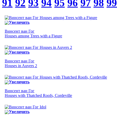
91
92
93
94
95
96
97
98
99
Увеличить
Винсент ван Гог
Houses among Trees with a Figure
Увеличить
Винсент ван Гог
Houses in Auvers 2
Увеличить
Винсент ван Гог
Houses with Thatched Roofs, Cordeville
Увеличить