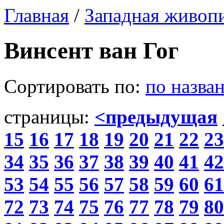
Главная
/
Западная живоп
Винсент ван Гог
Сортировать по:
по назва
страницы:
<предыдущая
15
16
17
18
19
20
21
22
23
34
35
36
37
38
39
40
41
42
53
54
55
56
57
58
59
60
61
72
73
74
75
76
77
78
79
80