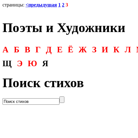
страницы:
<предыдущая
1
2
3
Поэты и Художники
А
Б
В
Г
Д
Е
Ё
Ж
З
И
К
Л
Щ
Э
Ю
Я
Поиск стихов