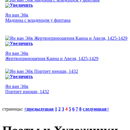
Увеличить
Ян ван Эйк
Мадонна с младенцем у фонтана
Увеличить
Ян ван Эйк
Жертвоприношения Каина и Авеля, 1425-1429
Увеличить
Ян ван Эйк
Портрет юноши, 1432
страницы:
<предыдущая
1
2
3
4
5
6
7
8
следующая>