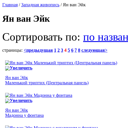
Главная
/
Западная живопись
/ Ян ван Эйк
Ян ван Эйк
Сортировать по:
по назва
страницы:
<предыдущая
1
2
3
4
5
6
7
8
следующая>
Увеличить
Ян ван Эйк
Маленький триптих (Центральная панель)
Увеличить
Ян ван Эйк
Мадонна у фонтана