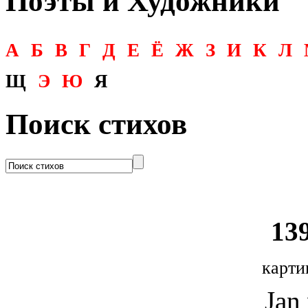
Поэты и Художники
А
Б
В
Г
Д
Е
Ё
Ж
З
И
К
Л
Щ
Э
Ю
Я
Поиск стихов
139
карти
Jan