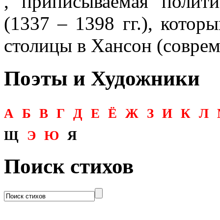
, приписываемая поли
(1337 – 1398 гг.), котор
столицы в Хансон (соврем
Поэты и Художники
А
Б
В
Г
Д
Е
Ё
Ж
З
И
К
Л
Щ
Э
Ю
Я
Поиск стихов