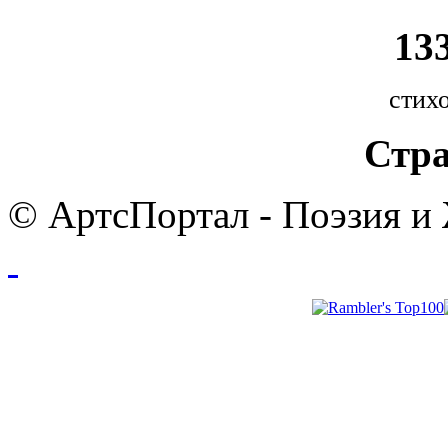
133
стихо
Стра
© АртсПортал - Поэзия и