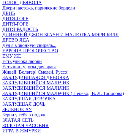
ГОЛОС ДЬЯВОЛА
Двери настежь, парижские бордели
ДЕНЬ
ДИТЯ-ГОРЕ
ДИТЯ-ГОРЕ
ДИТЯ-РАДОСТЬ
ДЛИННЫЙ ДЖОН БРАУН И МАЛЮТКА МЭРИ БЭЛЛ
ДРЕВО ЯДА
Дул я в звонкую свирель...
ЕВРОПА ПРОРОЧЕСТВО
ЕМУ ЖЕ
Есть улыбка любви
Есть шип у розы для врага
Живей, Вольтер! Смелей, Руссо!
ЗАБЛУДИВШАЯСЯ ДЕВОЧКА
ЗАБЛУДИВШИЙСЯ МАЛЬЧИК
ЗАБЛУДИВШИЙСЯ МАЛЬЧИК
ЗАБЛУДИВШИЙСЯ МАЛЬЧИК ( Перевод В. Л. Топорова)
ЗАБЛУДШАЯ ДЕВОЧКА
ЗАБЛУДШАЯ ДОЧЬ
ЗЕЛЕНОЕ АУ
Зерна у тебя в подоле
ЗЛАТАЯ СЕТЬ
ЗОЛОТАЯ ЧАСОВНЯ
ИГРА В ЖМУРКИ