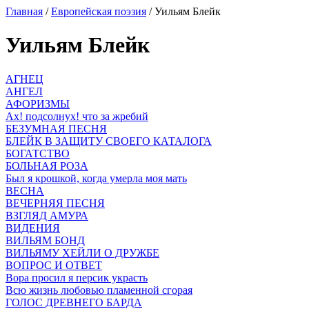
Главная
/
Европейская поэзия
/ Уильям Блейк
Уильям Блейк
АГНЕЦ
АНГЕЛ
АФОРИЗМЫ
Ах! подсолнух! что за жребий
БЕЗУМНАЯ ПЕСНЯ
БЛЕЙК В ЗАЩИТУ СВОЕГО КАТАЛОГА
БОГАТСТВО
БОЛЬНАЯ РОЗА
Был я крошкой, когда умерла моя мать
ВЕСНА
ВЕЧЕРНЯЯ ПЕСНЯ
ВЗГЛЯД АМУРА
ВИДЕНИЯ
ВИЛЬЯМ БОНД
ВИЛЬЯМУ ХЕЙЛИ О ДРУЖБЕ
ВОПРОС И ОТВЕТ
Вора просил я персик украсть
Всю жизнь любовью пламенной сгорая
ГОЛОС ДРЕВНЕГО БАРДА