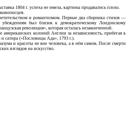
тавка 1804 г. успеха не имела, картины продавались плохо.
 живописцев.
ветительством и романтизмом. Первые два сборника стихов —
о убеждениям был близок к демократическому Лондонскому
ранцузская революция», которая осталась незаконченной.
е американских колоний Англии за независимость, прибегая к
и сатира («Пословицы Ада», 1793 г.).
азума и красоты не вне человека, а в нём самом. После смерти
ских взглядов на искусство.