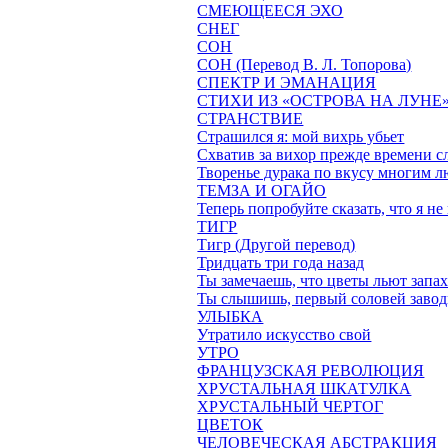
СМЕЮЩЕЕСЯ ЭХО
СНЕГ
СОН
СОН (Перевод В. Л. Топорова)
СПЕКТР И ЭМАНАЦИЯ
СТИХИ ИЗ «ОСТРОВА НА ЛУНЕ
СТРАНСТВИЕ
Страшился я: мой вихрь убьет
Схватив за вихор прежде времени с
Творенье дурака по вкусу многим 
ТЕМЗА И ОГАЙО
Теперь попробуйте сказать, что я не
ТИГР
Тигр (Другой перевод)
Тридцать три года назад
Ты замечаешь, что цветы льют запа
Ты слышишь, первый соловей завод
УЛЫБКА
Утратило искусство свой
УТРО
ФРАНЦУЗСКАЯ РЕВОЛЮЦИЯ
ХРУСТАЛЬНАЯ ШКАТУЛКА
ХРУСТАЛЬНЫЙ ЧЕРТОГ
ЦВЕТОК
ЧЕЛОВЕЧЕСКАЯ АБСТРАКЦИЯ