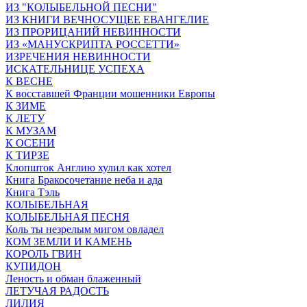
ИЗ "КОЛЫБЕЛЬНОЙ ПЕСНИ"
ИЗ КНИГИ ВЕЧНОСУЩЕЕ ЕВАНГЕЛИЕ
ИЗ ПРОРИЦАНИЙ НЕВИННОСТИ
ИЗ «МАНУСКРИПТА РОССЕТТИ»
ИЗРЕЧЕНИЯ НЕВИННОСТИ
ИСКАТЕЛЬНИЦЕ УСПЕХА
К ВЕСНЕ
К восставшей Франции мошенники Европы
К ЗИМЕ
К ЛЕТУ
К МУЗАМ
К ОСЕНИ
К ТИРЗЕ
Клопшток Англию хулил как хотел
Книга Бракосочетание неба и ада
Книга Тэль
КОЛЫБЕЛЬНАЯ
КОЛЫБЕЛЬНАЯ ПЕСНЯ
Коль ты незрелым мигом овладел
КОМ ЗЕМЛИ И КАМЕНЬ
КОРОЛЬ ГВИН
КУПИДОН
Леность и обман блаженный
ЛЕТУЧАЯ РАДОСТЬ
ЛИЛИЯ