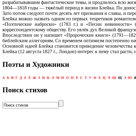
разрабатывавшим фантастические темы, и продлилось всю жиз
1804—1818 годы — тяжёлый период в жизни Блейка. По доносу о
Зато потом следуют почти десять лет признания и славы, и п
Блейка можно назвать одним из первых теоретиков романтиз
«Поэтические наброски» (1783 г.) и «Песни невинности»
корреспондентскому обществу. Его увлёк дух Великой французс
Впоследствии он у напишет «Пророческие книги» (1791—1820 
библейским аллегориям. Со временем оптимизм постепенно начи
Основной идеей Блейка становится приведение человечества к 
Блейка (12 августа 1827 г., Лондон) интерес к нему стал расти
Поэты и Художники
А
Б
В
Г
Д
Е
Ё
Ж
З
И
К
Л
М
Н
О
П
Р
С
Т
У
Ф
Х
Ц
Ч
Ш
Щ
Э
Ю
Поиск стихов