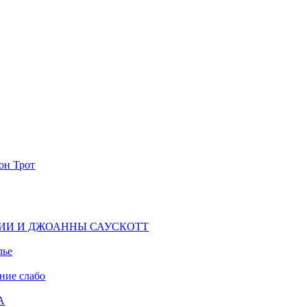
он Трот
ИИ И ДЖОАННЫ САУСКОТТ
лье
ние слабо
А