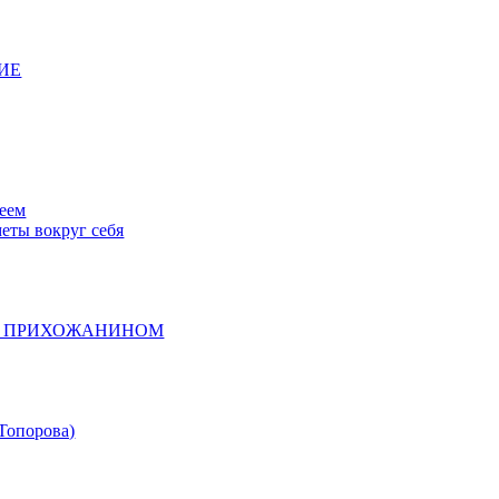
ИЕ
меем
еты вокруг себя
 С ПРИХОЖАНИНОМ
Топорова)