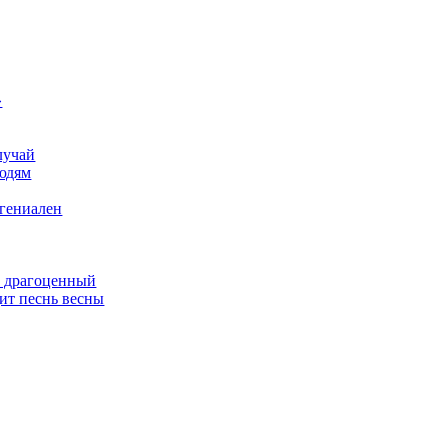
»
лучай
людям
 гениален
х драгоценный
ит песнь весны