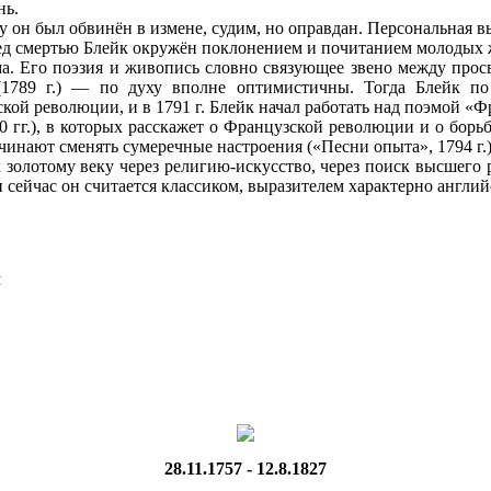
нь.
н был обвинён в измене, судим, но оправдан. Персональная выс
еред смертью Блейк окружён поклонением и почитанием молодых
ма. Его поэзия и живопись словно связующее звено между прос
 (1789 г.) — по духу вполне оптимистичны. Тогда Блейк п
кой революции, и в 1791 г. Блейк начал работать над поэмой «Ф
гг.), в которых расскажет о Французской революции и о борьб
нают сменять сумеречные настроения («Песни опыта», 1794 г.) 
золотому веку через религию-искусство, через поиск высшего р
, и сейчас он считается классиком, выразителем характерно англий
Я
28.11.1757 - 12.8.1827