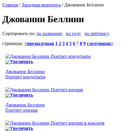
Главная
/
Западная живопись
/ Джованни Беллини
Джованни Беллини
Сортировать по:
по названию
по году
по рейтингу
страницы:
<предыдущая
1
2
3
4
5
6
7
8
9
следующая>
Увеличить
Джованни Беллини
Портрет кондотьера
Увеличить
Джованни Беллини
Портрет юноши
Увеличить