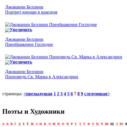
Джованни Беллини
Портрет юноши в красном
Увеличить
Джованни Беллини
Преображение Господне
Увеличить
Джованни Беллини
Проповедь Св. Марка в Александрии
страницы:
<предыдущая
1
2
3
4
5
6
7
8
9
следующая>
Поэты и Художники
А
Б
В
Г
Д
Е
Ё
Ж
З
И
К
Л
М
Н
О
П
Р
С
Т
У
Ф
Х
Ц
Ч
Ш
Щ
Э
Ю