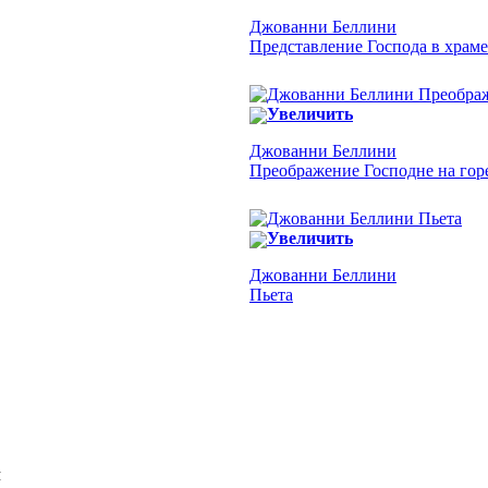
Джованни Беллини
Представление Господа в храме
Увеличить
Джованни Беллини
Преображение Господне на гор
Увеличить
Джованни Беллини
Пьета
Я