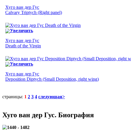
Хуго ван дер Гус
Calvary Triptych (Right panel)
Увеличить
Хуго ван дер Гус
Death of the Virgin
Увеличить
Хуго ван дер Гус
Deposition Diptych (Small Deposition, right wing)
страницы:
1
2
3
4
следующая>
Хуго ван дер Гус. Биография
1440 - 1482