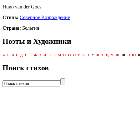
Hugo van der Goes
Стиль:
Северное Возрождение
Страна:
Бельгия
Поэты и Художники
А
Б
В
Г
Д
Е
Ё
Ж
З
И
К
Л
М
Н
О
П
Р
С
Т
У
Ф
Х
Ц
Ч
Ш
Щ
Э
Ю
Поиск стихов