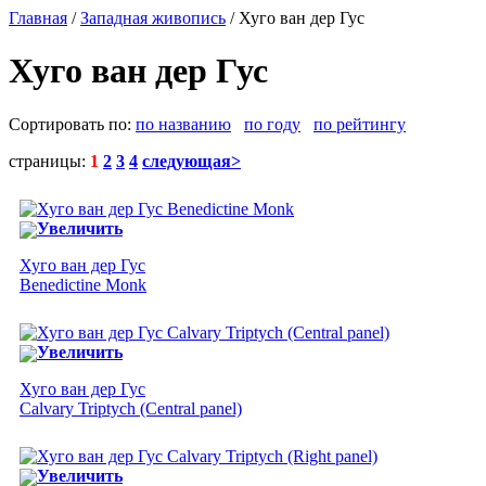
Главная
/
Западная живопись
/ Хуго ван дер Гус
Хуго ван дер Гус
Сортировать по:
по названию
по году
по рейтингу
страницы:
1
2
3
4
следующая>
Увеличить
Хуго ван дер Гус
Benedictine Monk
Увеличить
Хуго ван дер Гус
Calvary Triptych (Central panel)
Увеличить