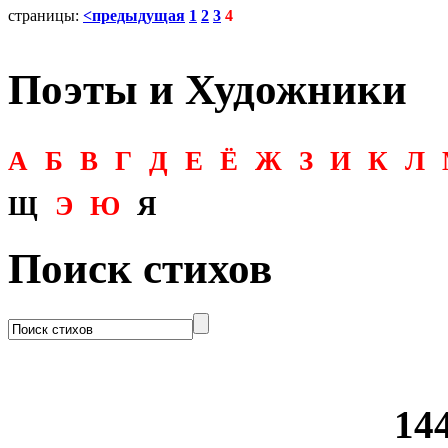
страницы:
<предыдущая
1
2
3
4
Поэты и Художники
А
Б
В
Г
Д
Е
Ё
Ж
З
И
К
Л
Щ
Э
Ю
Я
Поиск стихов
144