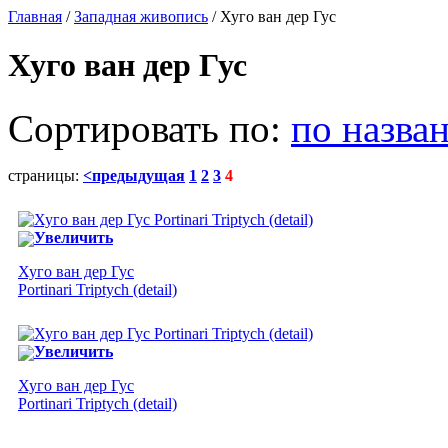
Главная
/
Западная живопись
/ Хуго ван дер Гус
Хуго ван дер Гус
Сортировать по:
по назва
страницы:
<предыдущая
1
2
3
4
Увеличить
Хуго ван дер Гус
Portinari Triptych (detail)
Увеличить
Хуго ван дер Гус
Portinari Triptych (detail)