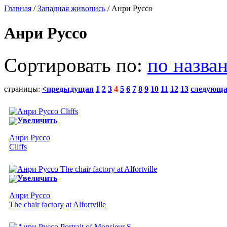
Главная
/
Западная живопись
/ Анри Руссо
Анри Руссо
Сортировать по:
по назва
страницы:
<предыдущая
1
2
3
4
5
6
7
8
9
10
11
12
13
следующ
Увеличить
Анри Руссо
Cliffs
Увеличить
Анри Руссо
The chair factory at Alfortville