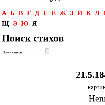
А
Б
В
Г
Д
Е
Ё
Ж
З
И
К
Л
Щ
Э
Ю
Я
Поиск стихов
21.5.18
картин
Henr