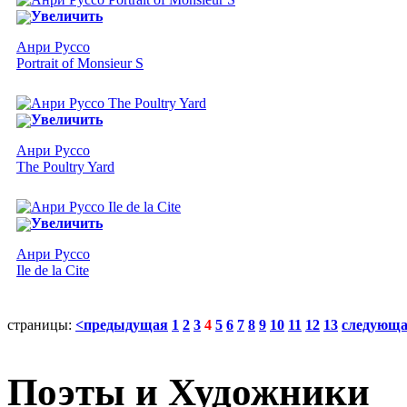
Увеличить
Анри Руссо
Portrait of Monsieur S
Увеличить
Анри Руссо
The Poultry Yard
Увеличить
Анри Руссо
Ile de la Cite
страницы:
<предыдущая
1
2
3
4
5
6
7
8
9
10
11
12
13
следующ
Поэты и Художники