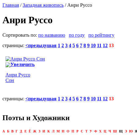
Главная
/
Западная живопись
/ Анри Руссо
Анри Руссо
Сортировать по:
по названию
по году
по рейтингу
страницы:
<предыдущая
1
2
3
4
5
6
7
8
9
10
11
12
13
Увеличить
Анри Руссо
Сон
страницы:
<предыдущая
1
2
3
4
5
6
7
8
9
10
11
12
13
Поэты и Художники
А
Б
В
Г
Д
Е
Ё
Ж
З
И
К
Л
М
Н
О
П
Р
С
Т
У
Ф
Х
Ц
Ч
Ш
Щ
Э
Ю