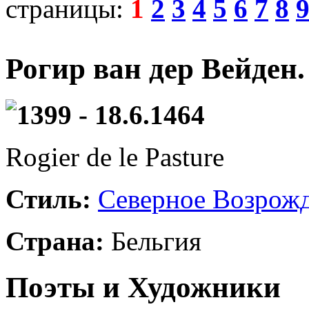
страницы:
1
2
3
4
5
6
7
8
Рогир ван дер Вейден
1399 - 18.6.1464
Rogier de le Pasture
Стиль:
Северное Возрож
Страна:
Бельгия
Поэты и Художники