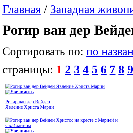
Главная
/
Западная живоп
Рогир ван дер Вейде
Сортировать по:
по назва
страницы:
1
2
3
4
5
6
7
8
Увеличить
Рогир ван дер Вейден
Явление Христа Марии
Увеличить