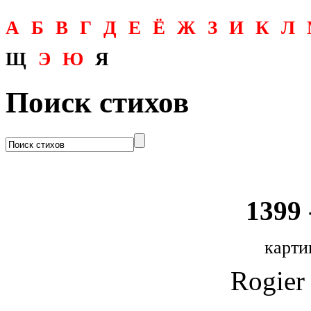
А
Б
В
Г
Д
Е
Ё
Ж
З
И
К
Л
Щ
Э
Ю
Я
Поиск стихов
1399 
карти
Rogier 