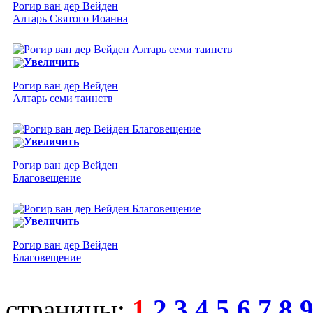
Рогир ван дер Вейден
Алтарь Святого Иоанна
Увеличить
Рогир ван дер Вейден
Алтарь семи таинств
Увеличить
Рогир ван дер Вейден
Благовещение
Увеличить
Рогир ван дер Вейден
Благовещение
страницы:
1
2
3
4
5
6
7
8