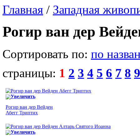
Главная
/
Западная живоп
Рогир ван дер Вейде
Сортировать по:
по назва
страницы:
1
2
3
4
5
6
7
8
Увеличить
Рогир ван дер Вейден
Абегг Триптих
Увеличить