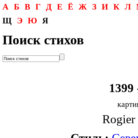
А
Б
В
Г
Д
Е
Ё
Ж
З
И
К
Л
Щ
Э
Ю
Я
Поиск стихов
1399 
карти
Rogier 
Стиль:
Севе