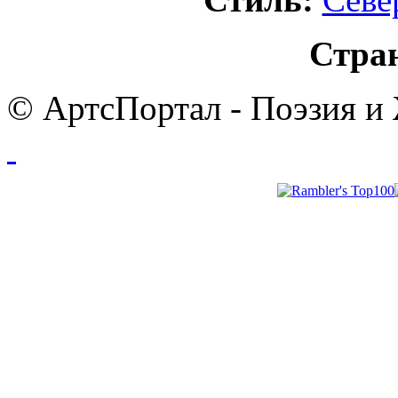
Стра
© АртсПортал - Поэзия и