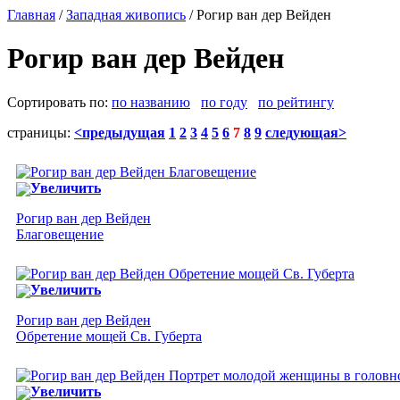
Главная
/
Западная живопись
/ Рогир ван дер Вейден
Рогир ван дер Вейден
Сортировать по:
по названию
по году
по рейтингу
страницы:
<предыдущая
1
2
3
4
5
6
7
8
9
следующая>
Увеличить
Рогир ван дер Вейден
Благовещение
Увеличить
Рогир ван дер Вейден
Обретение мощей Св. Губерта
Увеличить