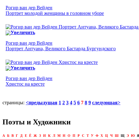
Рогир ван дер Вейден
Портрет молодой женщины в головном уборе
Увеличить
Рогир ван дер Вейден
Портрет Антуана, Великого Бастарда Бургундского
Увеличить
Рогир ван дер Вейден
Христос на кресте
страницы:
<предыдущая
1
2
3
4
5
6
7
8
9
следующая>
Поэты и Художники
А
Б
В
Г
Д
Е
Ё
Ж
З
И
К
Л
М
Н
О
П
Р
С
Т
У
Ф
Х
Ц
Ч
Ш
Щ
Э
Ю