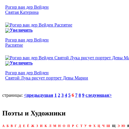
Рогир ван дер Вейден
Святая Катерина
Увеличить
Рогир ван дер Вейден
Распятие
Увеличить
Рогир ван дер Вейден
Святой Лука рисует портрет Девы Марии
страницы:
<предыдущая
1
2
3
4
5
6
7
8
9
следующая>
Поэты и Художники
А
Б
В
Г
Д
Е
Ё
Ж
З
И
К
Л
М
Н
О
П
Р
С
Т
У
Ф
Х
Ц
Ч
Ш
Щ
Э
Ю