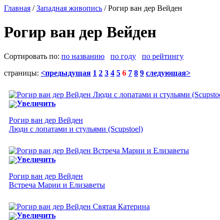
Главная
/
Западная живопись
/ Рогир ван дер Вейден
Рогир ван дер Вейден
Сортировать по:
по названию
по году
по рейтингу
страницы:
<предыдущая
1
2
3
4
5
6
7
8
9
следующая>
Увеличить
Рогир ван дер Вейден
Люди с лопатами и стульями (Scupstoel)
Увеличить
Рогир ван дер Вейден
Встреча Марии и Елизаветы
Увеличить