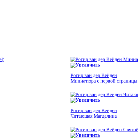
Увеличить
Рогир ван дер Вейден
Миниатюра с первой страницы
Увеличить
Рогир ван дер Вейден
Читающая Магдалина
Увеличить