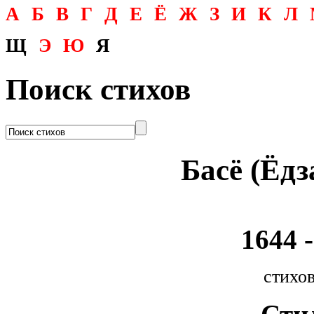
А
Б
В
Г
Д
Е
Ё
Ж
З
И
К
Л
Щ
Э
Ю
Я
Поиск стихов
Басё (Ёдз
1644 -
стихов