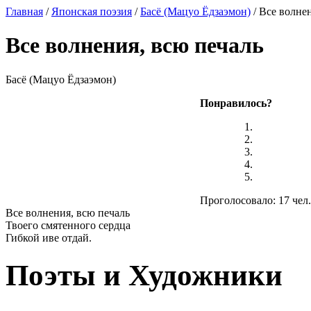
Главная
/
Японская поэзия
/
Басё (Мацуо Ёдзаэмон)
/ Все волне
Все волнения, всю печаль
Басё (Мацуо Ёдзаэмон)
Понравилось?
Проголосовало: 17 чел.
Все волнения, всю печаль
Твоего смятенного сердца
Гибкой иве отдай.
Поэты и Художники